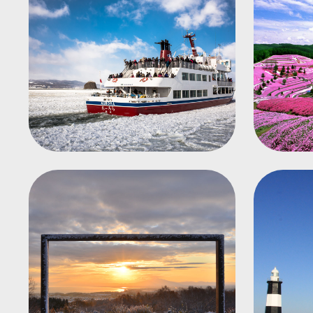
流冰觀光破冰船
「Aurora極光號」
天都山展望台