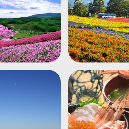
東藻琴芝櫻公園
花都花園
能取岬
季節海鮮