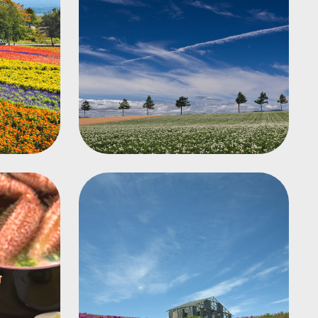
童話之丘
網走福祿考公園